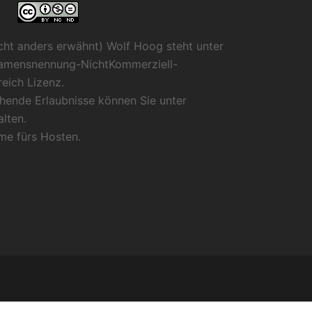
cht anders erwähnt) Wolf Hoog steht unter
amensnennung-NichtKommerziell-
reich Lizenz
.
hende Erlaubnisse können Sie unter
lten.
me
fürs Hosten.