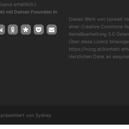
send erhältlich.)
jekt mit Deinen Freunden in
Dieses Werk von (soweit ni
einer
Creative Commons N
KeineBearbeitung 3.0 Öster
Über diese Lizenz hinausge
https://hoog.at/kontakt
erha
Herzlichen Dank an
easyna
präsentiert von
Sydney