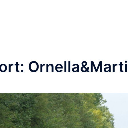
( herzlich willkommen !)
laufende Projekte
Bei Inter
alles auf hoog.at
ort:
Ornella&Mart