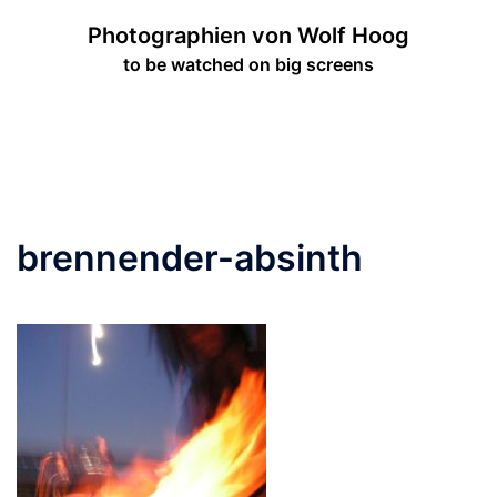
Zum
Photographien von Wolf Hoog
Inhalt
to be watched on big screens
springen
Menü
umschalten
brennender-absinth